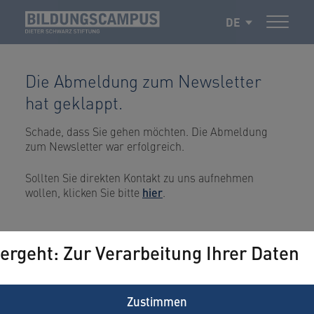
DE
Die Abmeldung zum Newsletter
hat geklappt.
Schade, dass Sie gehen möchten. Die Abmeldung
zum Newsletter war erfolgreich.
Sollten Sie direkten Kontakt zu uns aufnehmen
wollen, klicken Sie bitte
hier
.
ergeht: Zur Verarbeitung Ihrer Daten
Zustimmen