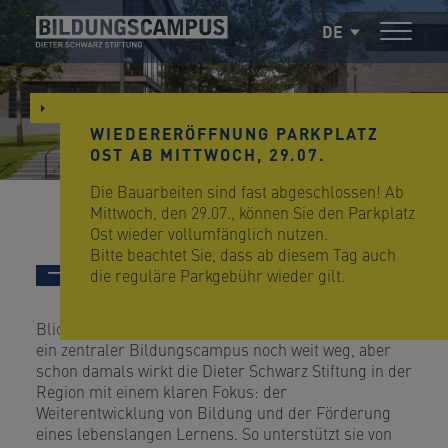
DE
WIEDERERÖFFNUNG PARKPLATZ
OST AB MITTWOCH, 29.07.
Die Bauarbeiten sind fast abgeschlossen! Ab
Mittwoch, den 29.07., können Sie den Parkplatz
Ost wieder vollumfänglich nutzen.
Bitte beachtet Sie, dass ab diesem Tag auch
die reguläre Parkgebühr wieder gilt.
Über uns
Blicken wir einmal 15 Jahre zurück – in Heilbronn ist
ein zentraler Bildungscampus noch weit weg, aber
schon damals wirkt die Dieter Schwarz Stiftung in der
Region mit einem klaren Fokus: der
Weiterentwicklung von Bildung und der Förderung
eines lebenslangen Lernens. So unterstützt sie von