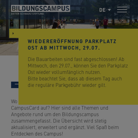
DE
WIEDERERÖFFNUNG PARKPLATZ
OST AB MITTWOCH, 29.07.
Die Bauarbeiten sind fast abgeschlossen! Ab
Mittwoch, den 29.07., können Sie den Parkplatz
Ost wieder vollumfänglich nutzen.
Bitte beachtet Sie, dass ab diesem Tag auch
die reguläre Parkgebühr wieder gilt.
Leben am Campus
Wo ist das Parkhaus Ost? Wie lade ich die
CampusCard auf? Hier sind alle Themen und
Angebote rund um den Bildungscampus
zusammengefasst. Die Übersicht wird stetig
aktualisiert, erweitert und ergänzt. Viel Spaß beim
Entdecken des Campus!