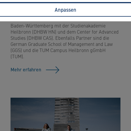
Bibliothek LIV
Anpassen
Die LIV ist die gemeinsame Bibliothek der
Hochschule Heilbronn und der Dualen Hochschule
Baden-Württemberg mit der Studienakademie
Heilbronn (DHBW HN) und dem Center for Advanced
Studies (DHBW CAS). Ebenfalls Partner sind die
German Graduate School of Management and Law
(GGS) und die TUM Campus Heilbronn gGmbH
(TUM).
Mehr erfahren