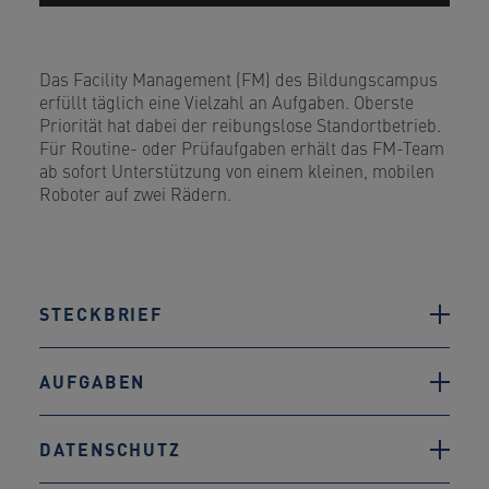
Das Facility Management (FM) des Bildungscampus
erfüllt täglich eine Vielzahl an Aufgaben. Oberste
Priorität hat dabei der reibungslose Standortbetrieb.
Für Routine- oder Prüfaufgaben erhält das FM-Team
ab sofort Unterstützung von einem kleinen, mobilen
Roboter auf zwei Rädern.
STECKBRIEF
Steckbrief
AUFGABEN
Ich heiße Loomi
Aufgaben
DATENSCHUTZ
Ich wurde von einem Start-up der ETH Zürich in
der Schweiz entwickelt.
Ich unterstütze das Team Facility Management (FM)