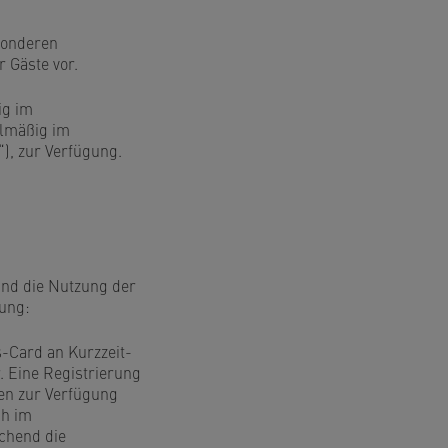
sonderen
 Gäste vor.
ig im
elmäßig im
“), zur Verfügung.
nd die Nutzung der
ung:
-Card an Kurzzeit-
. Eine Registrierung
ten zur Verfügung
ch im
ichend die