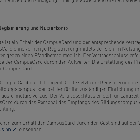
Registrierung und Nutzerkonto
ste ist ein Erhalt der CampusCard und der entsprechende Vertr
ard ohne vorherige Registrierung mittels der sich im Nutzun
ter gegen einen Pfandbetrag möglich. Der Vertragsschluss erfolg
be der CampusCard durch den Aufwerter. Die Erstattung des Pf
er CampusCard.
 CampusCard durch Langzeit-Gäste setzt eine Registrierung des
ldungscampus oder bei der für ihn zuständigen Einrichtung mit
agsformulars voraus. Der Vertragsschluss erfolgt für Langzeit-
Card durch das Personal des Empfangs des Bildungscampus o
chtung.
tionen zum Erhalt der CampusCard durch den Gast sind auf der 
us.hn
einsehbar.