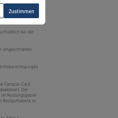
Zustimmen
e ausschließlich an
chließlich bei der
ur eingeschränkte
utrittsberechtigungen
bene Campus-Card
deaktiviert. Der
ch im Nutzungsgebiet
en Restguthabens zu
de Ziffer 4