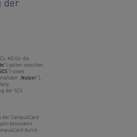
 der
o. KG für die
te
“) gelten zwischen
SCS
“) sowie
 und/oder „
Nutzer
“),
fang
ung der SCS
ng der CampusCard
egeln besondere
 CampusCard durch