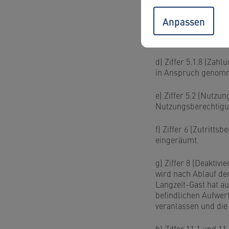
Nutzerkonto, so dass
Anpassen
c) Ziffer 5.1.5 (Auf
den sich im Nutzung
d) Ziffer 5.1.8 (Zah
in Anspruch genomm
e) Ziffer 5.2 (Nutzu
Nutzungsberechtigu
f) Ziffer 6 (Zutritt
eingeräumt.
g) Ziffer 8 (Deakti
wird nach Ablauf der
Langzeit-Gast hat au
befindlichen Aufwer
veranlassen und di
h) Ziffer 11.1 und 1