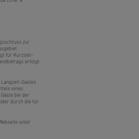
agsschluss zur
gsgebiet
t für Kurzzeit-
andbetrags erfolgt
 Langzeit-Gastes
tels eines
Gäste bei der
der durch die für
Webseite unter