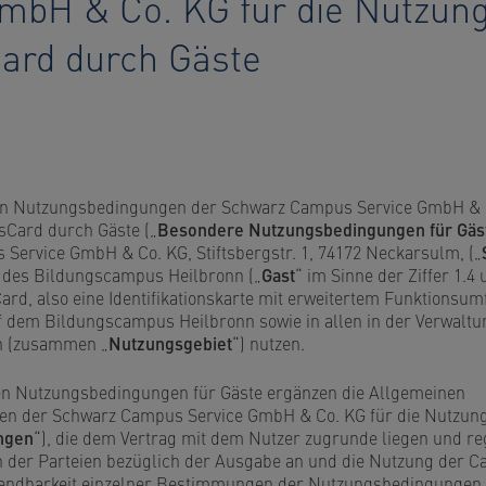
mbH & Co. KG für die Nutzung
rd durch Gäste
n Nutzungsbedingungen der Schwarz Campus Service GmbH & C
Card durch Gäste („
Besondere Nutzungsbedingungen für Gäs
Service GmbH & Co. KG, Stiftsbergstr. 1, 74172 Neckarsulm, („
n des Bildungscampus Heilbronn („
Gast
“ im Sinne der Ziffer 1.4
rd, also eine Identifikationskarte mit erweitertem Funktionsum
uf dem Bildungscampus Heilbronn sowie in allen in der Verwalt
n (zusammen „
Nutzungsgebiet
“) nutzen.
n Nutzungsbedingungen für Gäste ergänzen die Allgemeinen
n der Schwarz Campus Service GmbH & Co. KG für die Nutzu
ngen
“), die dem Vertrag mit dem Nutzer zugrunde liegen und r
n der Parteien bezüglich der Ausgabe an und die Nutzung der
wendbarkeit einzelner Bestimmungen der Nutzungsbedingungen.