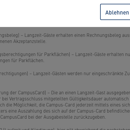
 die Verpflichtung zur Aktualisierung von Daten entfällt.
Ablehnen
wertung) – Eine Aufwertung der CampusCard ist für Langzeit-Gäst
sgebieten befindlichen Aufwertern möglich.
lungsbeleg) – Langzeit-Gäste erhalten einen Rechnungsbeleg auss
enen Akzeptanzstelle.
ngsberechtigungen für Parkflächen) – Langzeit-Gäste erhalten n
ngen für Parkflächen.
sberechtigungen) – Langzeit-Gästen werden nur eingeschränkte Z
vierung der CampusCard) – Die an einen Langzeit-Gast ausgege
 bei Vertragsschluss mitgeteilten Gültigkeitsdauer automatisch 
ch die Möglichkeit, die Campus-Card jederzeit mittels eines si
ters eine Auszahlung des sich auf der Campus-Card befindlich
e CampusCard bei der Ausgabestelle zurückzugeben.
1.2 (Laufzeit und Kündigung); hier gilt abweichend die nachstehen