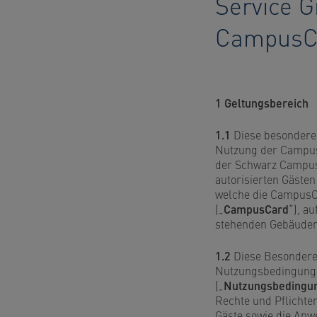
Service G
CampusCa
1 Geltungsbereich
1.1
Diese besondere
Nutzung der Campus
der Schwarz Campus 
autorisierten Gäste
welche die CampusCa
(„
CampusCard
“), a
stehenden Gebäude
1.2
Diese Besondere
Nutzungsbedingunge
(„
Nutzungsbedingu
Rechte und Pflichte
Gäste sowie die An