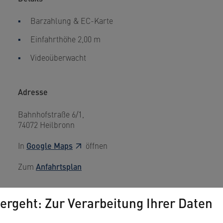
Barzahlung & EC-Karte
Einfahrthöhe 2,00 m
Videoüberwacht
Adresse
Bahnhofstraße 6/1,
74072 Heilbronn
In
Google Maps
öffnen
Zum
Anfahrtsplan
ergeht: Zur Verarbeitung Ihrer Daten