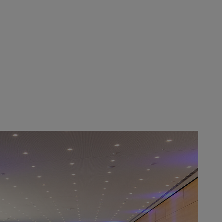
Gestufte Saalpodien: Das ansteigende Gestühl bietet auch Gästen im hi