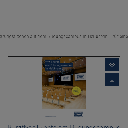
staltungsflächen auf dem Bildungscampus in Heilbronn – für ein
n
Open
box
lightbox
load
Downlo
file
Kurzflyer Events am Bildungscampus