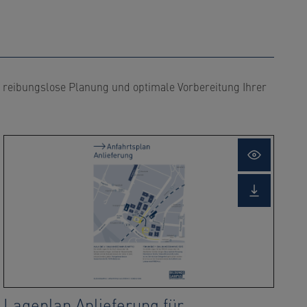
e reibungslose Planung und optimale Vorbereitung Ihrer
Open
lightbox
ad
Download
file
Lageplan Anlieferung für