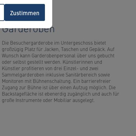
Zustimmen
Garderoben
Die Besuchergarderobe im Untergeschoss bietet
großzügig Platz für Jacken, Taschen und Gepäck. Auf
Wunsch kann Garderobenpersonal über uns gebucht
oder selbst gestellt werden. Künstlerinnen und
Künstler profitieren von drei Einzel- und zwei
Sammelgarderoben inklusive Sanitärbereich sowie
Monitoren mit Bühnenschaltung. Ein barrierefreier
Zugang zur Bühne ist über einen Aufzug möglich. Die
Backstagefläche ist ebenerdig zugänglich und auch für
große Instrumente oder Mobiliar ausgelegt.