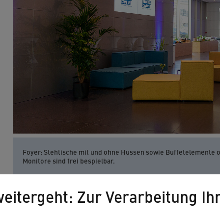
Foyer: Stehtische mit und ohne Hussen sowie Buffetelemente 
Monitore sind frei bespielbar.
eitergeht: Zur Verarbeitung Ih