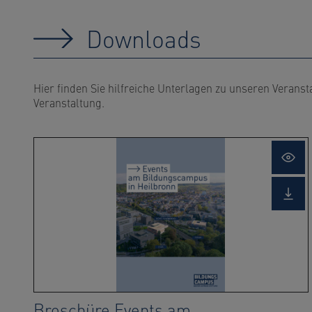
Downloads
Hier finden Sie hilfreiche Unterlagen zu unseren Veran
Veranstaltung.
Ope
light
Down
file
Broschüre Events am